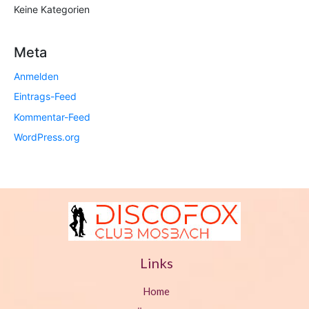
Keine Kategorien
g
N
Meta
a
Anmelden
v
Eintrags-Feed
i
Kommentar-Feed
g
WordPress.org
a
t
i
o
n
Links
Home