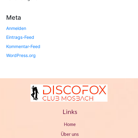
g
Meta
N
a
Anmelden
v
Eintrags-Feed
Kommentar-Feed
i
WordPress.org
g
a
t
i
o
n
Links
Home
Über uns